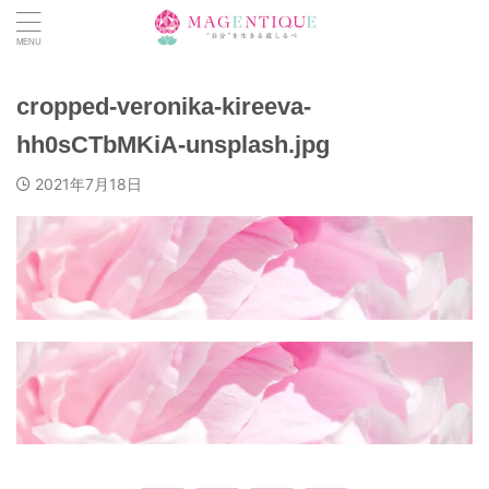
cropped-veronika-kireeva-
hh0sCTbMKiA-unsplash.jpg
2021年7月18日