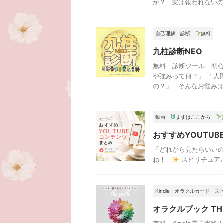
か？ 実は報われないの .
自己理解
診断
無料
九柱診断NEO
無料｜診断ツール｜初心
や強みって何？」 「人
の？」 そんなお悩みはあ
動画
まずはここから
おすすめYOUTUB
「どれから見たらいいの
ね！
スピリチュアル系ショ
Kindle
オラクルカード
ス
オラクルブック THE