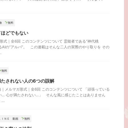
物
無料
てほどでもない
話形式｜全6回 このコンテンツについて 霊能者である“神代桃
であるAIの“アルバ”。 この連載はそんな二人の実際のやり取りを その
.
無料
満たされない人の6つの誤解
特典｜メルマガ形式｜全6回 このコンテンツについて 「頑張っている
い… 心が満たされない…」 そんな風に感じたことはありません
..
ＬＩＮＥ
動画
無料