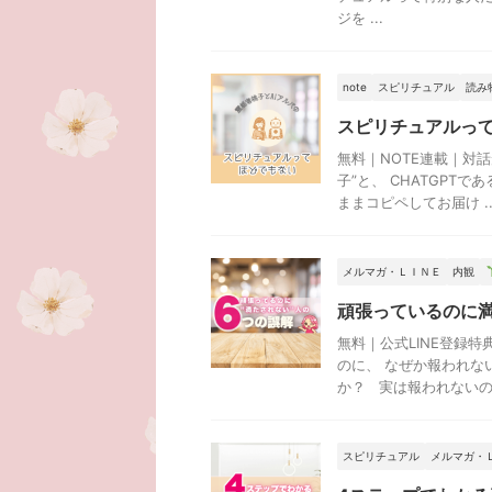
ジを ...
note
スピリチュアル
読み
スピリチュアルっ
無料｜NOTE連載｜対
子”と、 CHATGPT
ままコピペしてお届け ..
メルマガ・ＬＩＮＥ
内観
頑張っているのに
無料｜公式LINE登録
のに、 なぜか報われな
か？ 実は報われないの .
スピリチュアル
メルマガ・