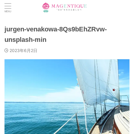
jurgen-venakowa-8Qs9bEhZRvw-
unsplash-min
2023年6月2日