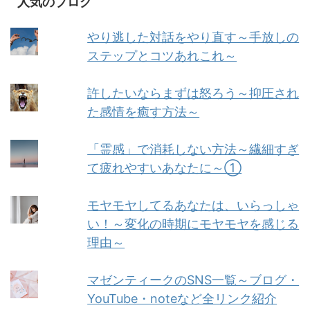
人気のブログ
やり逃した対話をやり直す～手放しの
ステップとコツあれこれ～
許したいならまずは怒ろう～抑圧され
た感情を癒す方法～
「霊感」で消耗しない方法～繊細すぎ
て疲れやすいあなたに～①
モヤモヤしてるあなたは、いらっしゃ
い！～変化の時期にモヤモヤを感じる
理由～
マゼンティークのSNS一覧～ブログ・
YouTube・noteなど全リンク紹介