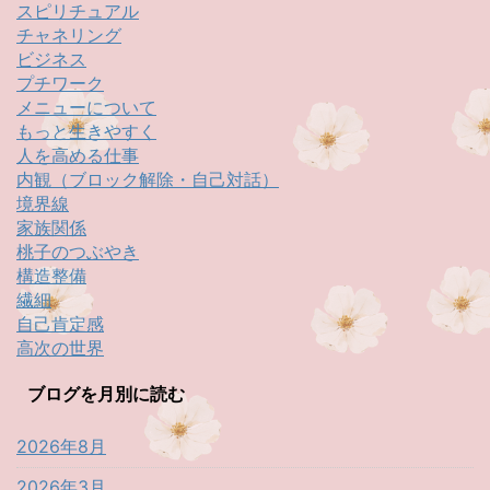
スピリチュアル
チャネリング
ビジネス
プチワーク
メニューについて
もっと生きやすく
人を高める仕事
内観（ブロック解除・自己対話）
境界線
家族関係
桃子のつぶやき
構造整備
繊細
自己肯定感
高次の世界
ブログを月別に読む
2026年8月
2026年3月