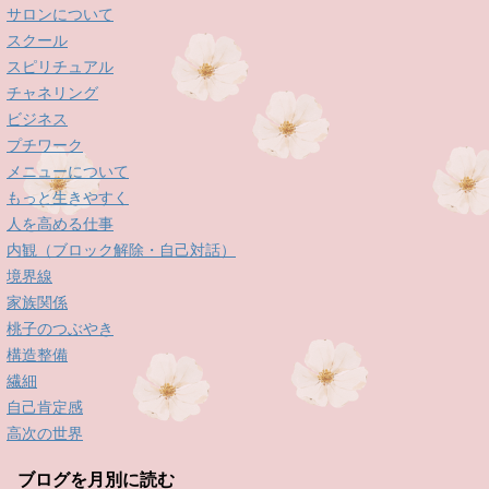
サロンについて
スクール
スピリチュアル
チャネリング
ビジネス
プチワーク
メニューについて
もっと生きやすく
人を高める仕事
内観（ブロック解除・自己対話）
境界線
家族関係
桃子のつぶやき
構造整備
繊細
自己肯定感
高次の世界
ブログを月別に読む