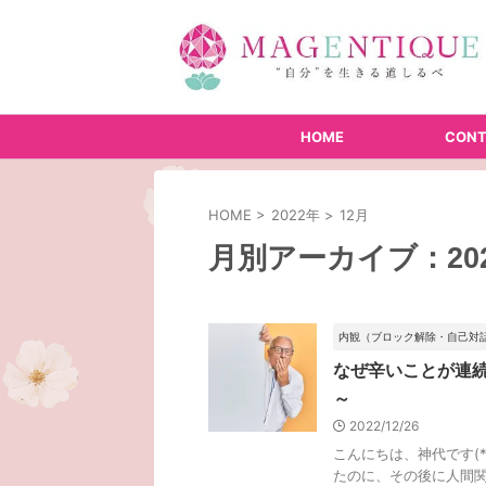
HOME
CONT
HOME
>
2022年
>
12月
月別アーカイブ：202
内観（ブロック解除・自己対
なぜ辛いことが連
～
2022/12/26
こんにちは、神代です(
たのに、その後に人間