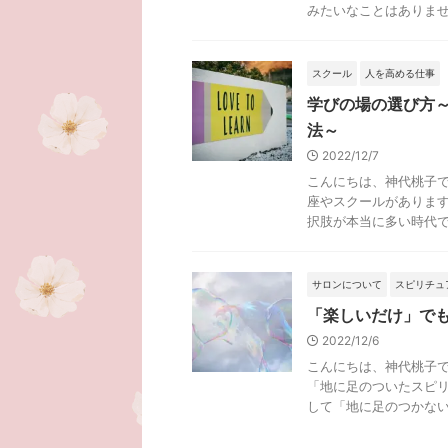
みたいなことはありませんか
スクール
人を高める仕事
学びの場の選び方
法～
2022/12/7
こんにちは、神代桃子で
座やスクールがあります
択肢が本当に多い時代です
サロンについて
スピリチュ
「楽しいだけ」で
2022/12/6
こんにちは、神代桃子で
「地に足のついたスピリ
して「地に足のつかない .