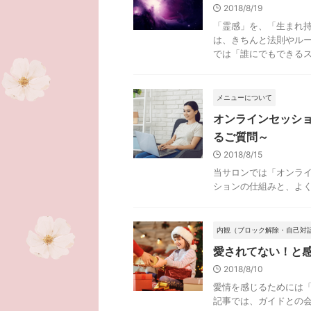
2018/8/19
「霊感」を、「生まれ
は、きちんと法則やル
では「誰にでもできる
メニューについて
オンラインセッシ
るご質問～
2018/8/15
当サロンでは「オンラ
ションの仕組みと、よ
内観（ブロック解除・自己対
愛されてない！と
2018/8/10
愛情を感じるためには
記事では、ガイドとの