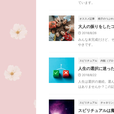
ています。
オススメ記事
桃子のつぶや
大人の振りをした
2018/8/26
みんな未完成だけど、
やきです。
スピリチュアル
内観（ブロ
人生の選択に迷っ
2018/8/22
人生は選択の連続。選
はありませんか？この
スピリチュアル
チャネリン
スピリチュアルは