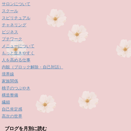
サロンについて
スクール
スピリチュアル
チャネリング
ビジネス
プチワーク
メニューについて
もっと生きやすく
人を高める仕事
内観（ブロック解除・自己対話）
境界線
家族関係
桃子のつぶやき
構造整備
繊細
自己肯定感
高次の世界
ブログを月別に読む