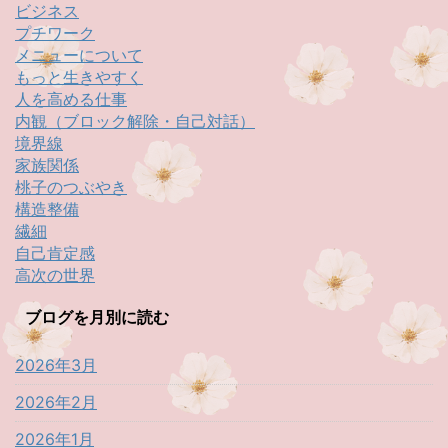
ビジネス
プチワーク
メニューについて
もっと生きやすく
人を高める仕事
内観（ブロック解除・自己対話）
境界線
家族関係
桃子のつぶやき
構造整備
繊細
自己肯定感
高次の世界
ブログを月別に読む
2026年3月
2026年2月
2026年1月