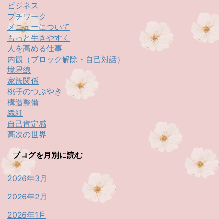
ビジネス
プチワーク
メニューについて
もっと生きやすく
人を高める仕事
内観（ブロック解除・自己対話）
境界線
家族関係
桃子のつぶやき
構造整備
繊細
自己肯定感
高次の世界
ブログを月別に読む
2026年3月
2026年2月
2026年1月