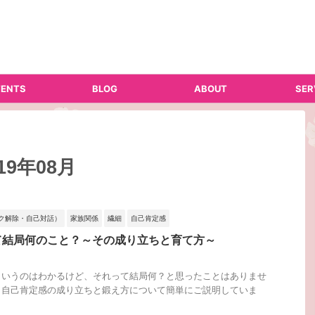
ENTS
BLOG
ABOUT
SER
9年08月
ク解除・自己対話）
家族関係
繊細
自己肯定感
て結局何のこと？～その成り立ちと育て方～
というのはわかるけど、それって結局何？と思ったことはありませ
、自己肯定感の成り立ちと鍛え方について簡単にご説明していま