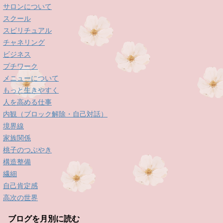
サロンについて
スクール
スピリチュアル
チャネリング
ビジネス
プチワーク
メニューについて
もっと生きやすく
人を高める仕事
内観（ブロック解除・自己対話）
境界線
家族関係
桃子のつぶやき
構造整備
繊細
自己肯定感
高次の世界
ブログを月別に読む